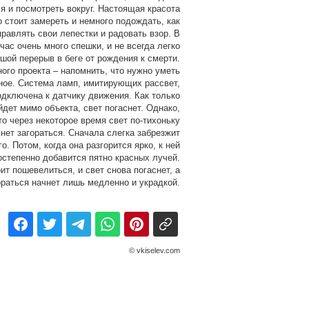
я и посмотреть вокруг. Настоящая красота
о стоит замереть и немного подождать, как
правлять свои лепестки и радовать взор. В
час очень много спешки, и не всегда легко
шой перерыв в беге от рождения к смерти.
ого проекта – напомнить, что нужно уметь
ное. Система ламп, имитирующих рассвет,
одключена к датчику движения. Как только
йдет мимо объекта, свет погаснет. Однако,
то через некоторое время свет по-тихоньку
нет загораться. Сначала слегка забрезжит
о. Потом, когда она разгорится ярко, к ней
остепенно добавится пятно красных лучей.
ит пошевелиться, и свет снова погаснет, а
ораться начнет лишь медленно и украдкой.
© vkiselev.com