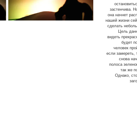
остановитьс
застенчива. Н
она начнет рас
нашей жизни сей
сделать неболь
Цель данн
видеть прекрас
будет п
человек про
если замереть, 
снова нач
полоса зеленог
так же п
Однако, сто
заг