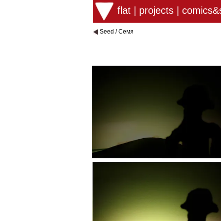
flat
|
projects
|
comics&s
Seed / Семя