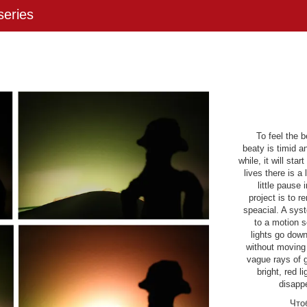
eries
To feel the 
beaty is timid an
while, it will st
lives there is a
little pause 
project is to r
speacial. A syst
to a motion 
lights go down.
without moving t
vague rays of g
bright, red l
disappe
Что