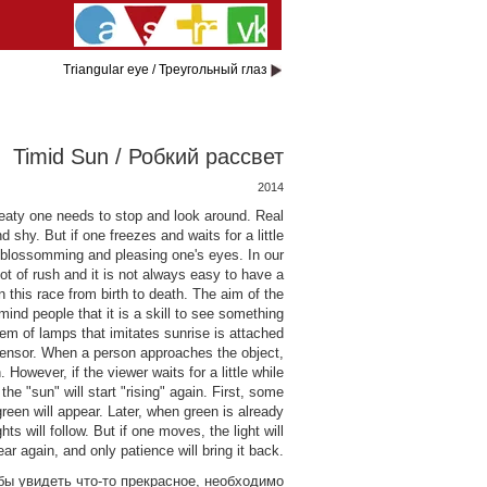
Triangular eye / Треугольный глаз
Timid Sun / Робкий рассвет
2014
beaty one needs to stop and look around. Real
d shy. But if one freezes and waits for a little
art blossomming and pleasing one's eyes. In our
 lot of rush and it is not always easy to have a
in this race from birth to death. The aim of the
emind people that it is a skill to see something
em of lamps that imitates sunrise is attached
sensor. When a person approaches the object,
 However, if the viewer waits for a little while
he "sun" will start "rising" again. First, some
reen will appear. Later, when green is already
ights will follow. But if one moves, the light will
ar again, and only patience will bring it back.
бы увидеть что-то прекрасное, необходимо