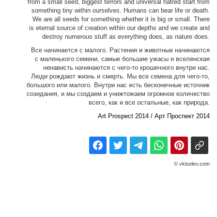
from a small seed, biggest terrors and universal hatred start from
something tiny within ourselves. Humans can bear life or death.
We are all seeds for something whether it is big or small. There
is eternal source of creation within our depths and we create and
destroy numerous stuff as everything does, as nature does.
Все начинается с малого. Растения и животные начинаются
с маленького семени, самые большие ужасы и вселенская
ненависть начинаются с чего-то крошечного внутри нас.
Люди рождают жизнь и смерть. Мы все семена для чего-то,
большого или малого. Внутри нас есть бесконечные источник
созидания, и мы создаем и унижтожаем огромное количество
всего, как и все остальные, как природа.
Art Prospect 2014 / Арт Проспект 2014
© vkiselev.com