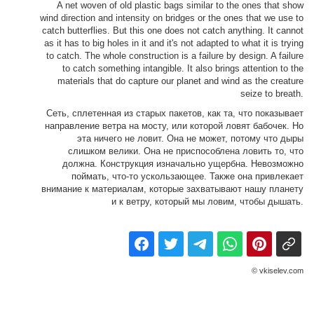
A net woven of old plastic bags similar to the ones that show
wind direction and intensity on bridges or the ones that we use to
catch butterflies. But this one does not catch anything. It cannot
as it has to big holes in it and it's not adapted to what it is trying
to catch. The whole construction is a failure by design. A failure
to catch something intangible. It also brings attention to the
materials that do capture our planet and wind as the creature
seize to breath.
Сеть, сплетенная из старых пакетов, как та, что показывает
направление ветра на мосту, или которой ловят бабочек. Но
эта ничего не ловит. Она не может, потому что дыры
слишком велики. Она не приспособлена ловить то, что
должна. Конструкция изначально ущербна. Невозможно
поймать, что-то ускользающее. Также она привлекает
внимание к материалам, которые захватывают нашу планету
и к ветру, который мы ловим, чтобы дышать.
© vkiselev.com