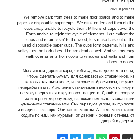
Bark / Кора
2021 in process
We remove bark from trees to make floor boards and to make
paper for disposable paper cups. We drink coffee and through the
cups away unable to recycle them. Millions of cups cover the
Earth unable to rejoin the cycle of elements. Lets collect the
cups and return ‘skin’ to the wood, lets make bark out of the
used disposable paper cups. The cups form patterns, hills and
valleys as the bark does. The are dead as well. And visitors may
walk over as ants from doors to windows and walls and from
doors to doors.
Мы лишаем деревья коры, чтобы сделать доски для пола,
чтобы сделать бумагу для одноразовых стаканчиков, из
которых мы пьем кофе, и которые выбрасываем, не умея
перерабатывать. Миллионы стаканчиков валяются по миру и
не могут вернуться в круговорот веществ. Давайте соберем
их и вернем дереву кожу, выложив пол использованными
бумажными стаканчиками. Они образуют узоры, выпуклости
и впадины, как кора. Они так же мертвы. А люди могут также
ходить по ним, как муравьи, от дверей к окнам и стенам, от
дверей к дверям.