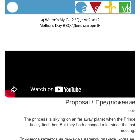
Where's My Cat? / Где мой кот?
Mother's Day BBQ / День матери
Proposal / Предложение
1'50"
The princess is skying on an far away planet when the Prince
finally finds her. But they both changed a lot since the last
meeting.
Принцесса катается на лыжах на далекой планете, когда ее,