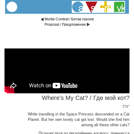
Mortal Combat / Битва героев
Proposal / Предложение
Where's My Cat? / Где мой кот?
2'11"
While travelling in the Space Princess descended on a Cat
Planet. But her own lovely cat got lost. Would she find him
among all these other cats?
Путешествуя по бескрайнему космосу, принцесса