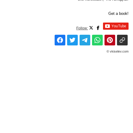
Get a book!
Follow:
© vkiselev.com