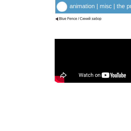
animation
|
misc
|
the p
Blue Fence / Синий забор