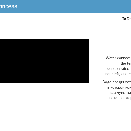
rincess
To D
Water connects
the te
concentrated.
note left, and e
Вода соединяет 
в которой ко
все чувства
нота, в кот