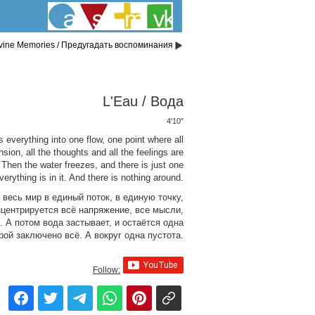
ivine Memories / Предугадать воспоминания
L'Eau / Вода
4'10"
 everything into one flow, one point where all
nsion, all the thoughts and all the feelings are
 Then the water freezes, and there is just one
verything is in it. And there is nothing around.
весь мир в единый поток, в единую точку,
нцентрируется всё напряжение, все мысли,
. А потом вода застывает, и остаётся одна
орой заключено всё. А вокруг одна пустота.
Follow: