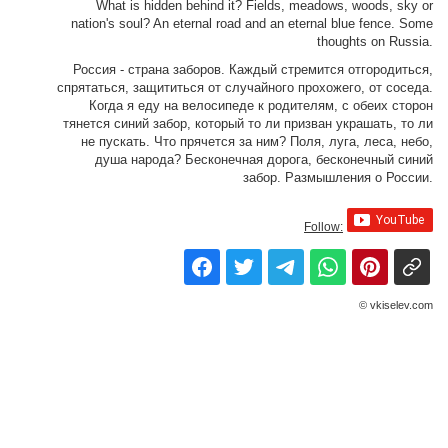
What is hidden behind it? Fields, meadows, woods, sky or
nation's soul? An eternal road and an eternal blue fence. Some
thoughts on Russia.
Россия - страна заборов. Каждый стремится отгородиться,
спрятаться, защититься от случайного прохожего, от соседа.
Когда я еду на велосипеде к родителям, с обеих сторон
тянется синий забор, который то ли призван украшать, то ли
не пускать. Что прячется за ним? Поля, луга, леса, небо,
душа народа? Бесконечная дорога, бесконечный синий
забор. Размышления о России.
Follow:
© vkiselev.com