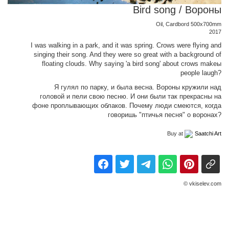
Bird song / Вороны
Oil, Cardbord 500x700mm
2017
I was walking in a park, and it was spring. Crows were flying and
singing their song. And they were so great with a background of
floating clouds. Why saying 'a bird song' about crows makeы
people laugh?
Я гулял по парку, и была весна. Вороны кружили над
головой и пели свою песню. И они были так прекрасны на
фоне проплывающих облаков. Почему люди смеются, когда
говоришь "птичья песня" о воронах?
Buy at
Saatchi Art
© vkiselev.com