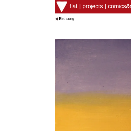
flat
|
projects
|
comics&s
Bird song