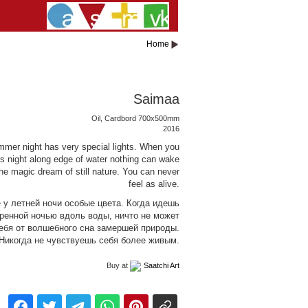
Home
Saimaa
Oil, Cardbord 700x500mm
2016
mmer night has very special lights. When you
s night along edge of water nothing can wake
he magic dream of still nature. You can never
feel as alive.
 у летней ночи особые цвета. Когда идешь
ренной ночью вдоль воды, ничто не может
ебя от волшебного сна замершей природы.
Никогда не чувствуешь себя более живым.
Buy at
Saatchi Art