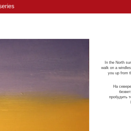
eries
In the North su
walk on a windles
you up from t
На севере
безвет
пробудить т