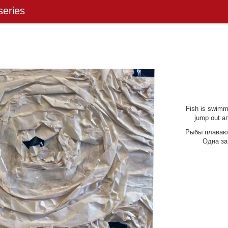
eries
Fish is swimm
jump out an
Рыбы плавают
Одна за