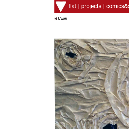
flat
|
projects
|
comics&s
L'Eau