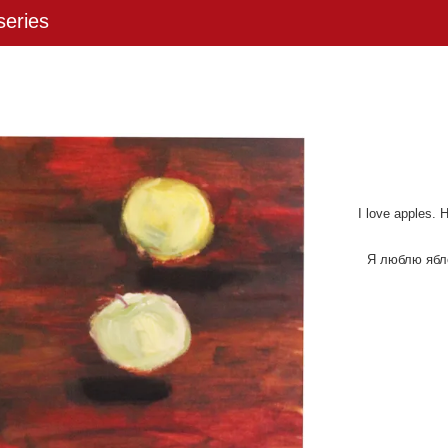
eries
I love apples. H
Я люблю ябло