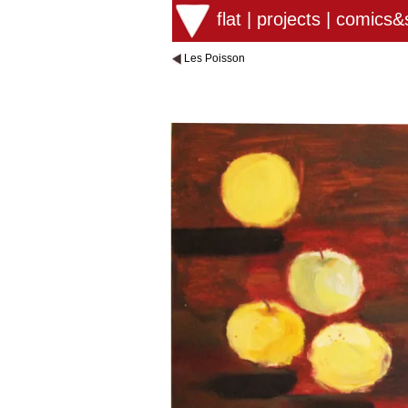
flat
|
projects
|
comics&s
Les Poisson