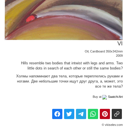
VI
Oil, Cardboard 350x342mm
2009
Hills resemble two bodies that intwist with legs and arms. Two
little dots in search of each other or still the same bodies?
Холмы напоминают два тела, которые переплелись руками и
ногами. Две небольшие точки ищут друг друга, а, может, это
все те же тела?
Buy at
Saatchi Art
© vkiselev.com