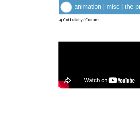
animation
|
misc
|
the p
Cat Lullaby / Спи кот