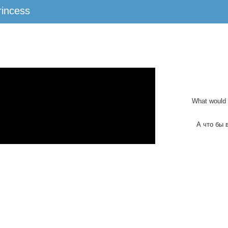
rincess
What would 
А что бы 