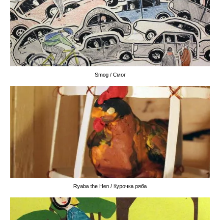
Smog / Смог
Ryaba the Hen / Курочка ряба